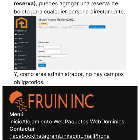
reserva)
, puedes agregar una reserva de
boleto para cualquier persona directamente.
Y, como eres administrador, no hay campos
obligatorios.
Menú
Inicio
Alojamiento Web
Paquetes Web
Dominios
Contactar
Facebook
Instagram
Linkedin
Email
Phone